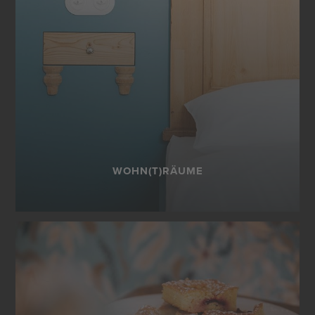
WOHN(T)RÄUME